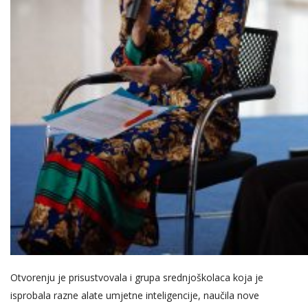
Otvorenju je prisustvovala i grupa srednjoškolaca koja je
isprobala razne alate umjetne inteligencije, naučila nove