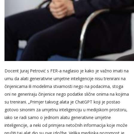
Docent Juraj Petrović s FER-a naglasio je kako je važno imati na
umu da alati generativne umjetne inteligencije nisu trenirani na
činjenicama ili modelima stvarnosti nego na podacima, stoga
oni ne generiraju činjenice nego podatke slične onima na kojima
su trenirani. „Primjer takvog alata je ChatGPT koji je postao
gotovo sinonim za umjetnu inteligenciju u medijskom prostoru,
iako se radi samo o jednom alatu generativne umjetne
inteligencije, a neki od primjera netočnih informacija koje može
pružiti taj alat dio su ove izložbe. Velika medijska pozornost je