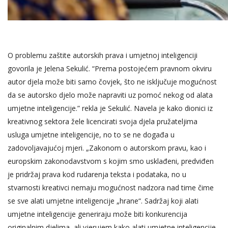
O problemu zaštite autorskih prava i umjetnoj inteligenciji
govorila je Jelena Sekulić. “Prema postojećem pravnom okviru
autor djela može biti samo čovjek, što ne isključuje mogućnost
da se autorsko djelo može napraviti uz pomoć nekog od alata
umjetne inteligencije.” rekla je Sekulić. Navela je kako dionici iz
kreativnog sektora žele licencirati svoja djela pružateljima
usluga umjetne inteligencije, no to se ne događa u
zadovoljavajućoj mjeri. „Zakonom o autorskom pravu, kao i
europskim zakonodavstvom s kojim smo usklađeni, predviđen
je pridržaj prava kod rudarenja teksta i podataka, no u
stvarnosti kreativci nemaju mogućnost nadzora nad time čime
se sve alati umjetne inteligencije „hrane“. Sadržaj koji alati
umjetne inteligencije generiraju može biti konkurencija
originalnim djelima, ali vjerujem kako alati umjetne inteligencije