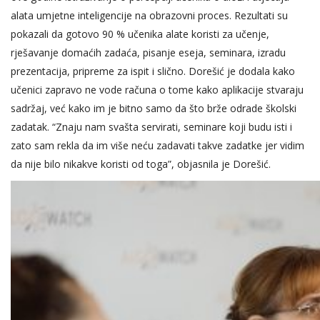
alata umjetne inteligencije na obrazovni proces. Rezultati su
pokazali da gotovo 90 % učenika alate koristi za učenje,
rješavanje domaćih zadaća, pisanje eseja, seminara, izradu
prezentacija, pripreme za ispit i slično. Dorešić je dodala kako
učenici zapravo ne vode računa o tome kako aplikacije stvaraju
sadržaj, već kako im je bitno samo da što brže odrade školski
zadatak. “Znaju nam svašta servirati, seminare koji budu isti i
zato sam rekla da im više neću zadavati takve zadatke jer vidim
da nije bilo nikakve koristi od toga”, objasnila je Dorešić.