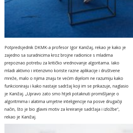
Potpredsjednik DKMK-a profesor Igor Kanižaj, rekao je kako je
zajedno sa suradnicima kroz brojne radionice s mladima
prepoznao potrebu za kritičko vrednovanje algoritama. Iako
mladi aktivno i intenzivno koriste razne aplikacije i društvene
mreže, malo o njima znaju te većim dijelom ne razumiju kako
funkcioniraju i kako nastaje sadržaj koji im se prikazuje, naglasio
je Kanižaj. „Upravo zato smo htjeli potaknuti promišljanje o
algoritmima i alatima umjetne inteligencije na posve drugačiji
način, što je bio glavni motiv za kreiranje sadržaja i izložbe“,
rekao je Kanižaj.