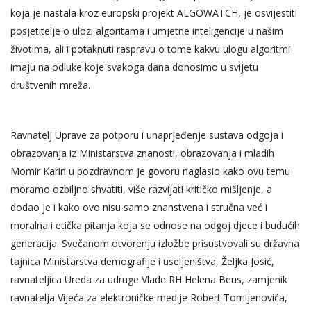
koja je nastala kroz europski projekt
ALGOWATCH,
je osvijestiti
posjetitelje o ulozi algoritama i umjetne inteligencije u našim
životima, ali i potaknuti raspravu o tome kakvu ulogu algoritmi
imaju na odluke koje svakoga dana donosimo u svijetu
društvenih mreža.
Ravnatelj Uprave za potporu i unaprjeđenje sustava odgoja i
obrazovanja iz Ministarstva znanosti, obrazovanja i mladih
Momir Karin u pozdravnom je govoru naglasio kako ovu temu
moramo ozbiljno shvatiti, više razvijati kritičko mišljenje, a
dodao je i kako ovo nisu samo znanstvena i stručna već i
moralna i etička pitanja koja se odnose na odgoj djece i budućih
generacija. Svečanom otvorenju izložbe prisustvovali su državna
tajnica Ministarstva demografije i useljeništva, Željka Josić,
ravnateljica Ureda za udruge Vlade RH Helena Beus, zamjenik
ravnatelja Vijeća za elektroničke medije Robert Tomljenovića,