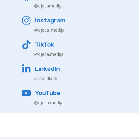
@djecamedija
Instagram
@djeca_medija
TikTok
@djeca.medija
LinkedIn
acmc-dkmk
YouTube
@djeca.medija