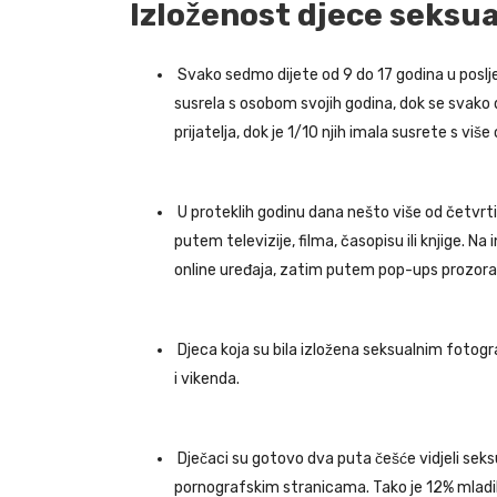
Izloženost djece seksu
Svako sedmo dijete od 9 do 17 godina u poslje
susrela s osobom svojih godina, dok se svako d
prijatelja, dok je 1/10 njih imala susrete s više 
U proteklih godinu dana nešto više od četvr
putem televizije, filma, časopisu ili knjige. 
online uređaja, zatim putem pop-ups prozora n
Djeca koja su bila izložena seksualnim fotogra
i vikenda.
Dječaci su gotovo dva puta češće vidjeli sek
pornografskim stranicama. Tako je 12% mladih