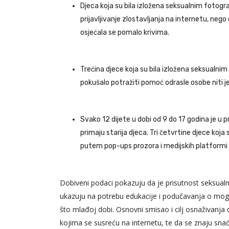
Djeca koja su bila izložena seksualnim fotografij
prijavljivanje zlostavljanja na internetu, neg
osjećala se pomalo krivima.
Trećina djece koja su bila izložena seksualnim
pokušalo potražiti pomoć odrasle osobe niti 
Svako 12 dijete u dobi od 9 do 17 godina je u pro
primaju starija djeca. Tri četvrtine djece koj
putem pop-ups prozora i medijskih platformi 
Dobiveni podaci pokazuju da je prisutnost seksualnih 
ukazuju na potrebu edukacije i podučavanja o mogu
što mlađoj dobi. Osnovni smisao i cilj osnaživanja d
kojima se susreću na internetu, te da se znaju snac