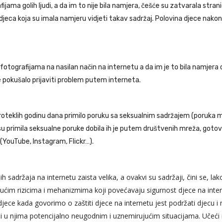
ama golih ljudi, a da im to nije bila namjera, češće su zatvarala stranicu 
o djeca koja su imala namjeru vidjeti takav sadržaj. Polovina djece nako
 fotografijama na nasilan način na internetu a da im je to bila namjera os
je pokušalo prijaviti problem putem interneta.
teklih godinu dana primilo poruku sa seksualnim sadržajem (poruka može ukl
a su primila seksualne poruke dobila ih je putem društvenih mreža, goto
(YouTube, Instagram, Flickr…).
sadržaja na internetu zaista velika, a ovakvi su sadržaji, čini se, la
ćim rizicima i mehanizmima koji povećavaju sigurnost djece na inte
jece kada govorimo o zaštiti djece na internetu jest podržati djecu i m
́i u njima potencijalno neugodnim i uznemirujućim situacijama. Učeći