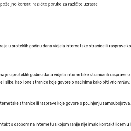
oželjno koristiti različite poruke za različite uzraste.
ina je u proteklih godinu dana vidjela internetske stranice ili rasprave 
a je u proteklih godinu dana vidjela internetske stranice ili rasprave o s
je i slike, kao i one stranice koje govore o načinima kako biti vrlo mršav.
nternetske stranice ili rasprave koje govore o počinjenju samoubojstva.
ontakt s osobom na internetu s kojom ranije nije imalo kontakt licem u l