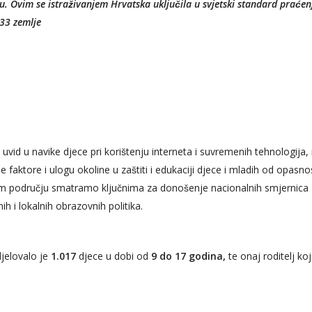
tu. Ovim se istraživanjem Hrvatska uključila u svjetski standard praće
 33 zemlje
i uvid u navike djece pri korištenju interneta i suvremenih tehnologija, is
tne faktore i ulogu okoline u zaštiti i edukaciji djece i mladih od opasnos
području smatramo ključnima za donošenje nacionalnih smjernica za 
nih i lokalnih obrazovnih politika.
djelovalo je
1.017
djece u dobi od
9 do 17 godina,
te onaj roditelj koj