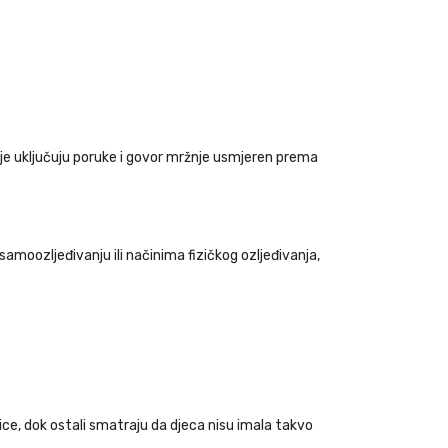
koje uključuju poruke i govor mržnje usmjeren prema
amoozljeđivanju ili načinima fizičkog ozljeđivanja,
ice, dok ostali smatraju da djeca nisu imala takvo