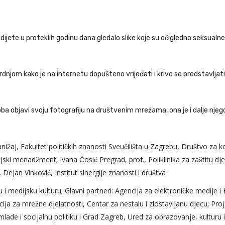
dijete u proteklih godinu dana gledalo slike koje su očigledno seksualne
rdnjom kako je na internetu dopušteno vrijeđati i krivo se predstavljati
ba objavi svoju fotografiju na društvenim mrežama, ona je i dalje njeg
anižaj, Fakultet političkih znanosti Sveučilišta u Zagrebu, Društvo za
i menadžment; Ivana Ćosić Pregrad, prof., Poliklinika za zaštitu dj
. Dejan Vinković, Institut sinergije znanosti i društva
 i medijsku kulturu; Glavni partneri: Agencija za elektroničke medije i 
a za mrežne djelatnosti, Centar za nestalu i zlostavljanu djecu; Proj
lade i socijalnu politiku i Grad Zagreb, Ured za obrazovanje, kulturu i