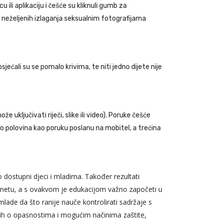
ili aplikaciju i češće su kliknuli gumb za
n neželjenih izlaganja seksualnim fotografijama
jećali su se pomalo krivima, te niti jedno dijete nije
jučivati riječi, slike ili video). Poruke češće
vo polovina kao poruku poslanu na mobitel, a trećina
ko dostupni djeci i mladima. Također rezultati
rnetu, a s ovakvom je edukacijom važno započeti u
lade da što ranije nauče kontrolirati sadržaje s
 ih o opasnostima i mogućim načinima zaštite,