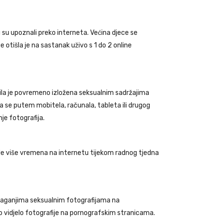
su upoznali preko interneta. Većina djece se
tišla je na sastanak uživo s 1 do 2 online
bila je povremeno izložena seksualnim sadržajima
la se putem mobitela, računala, tableta ili drugog
je fotografija.
ovode više vremena na internetu tijekom radnog tjedna
 o izlaganjima seksualnim fotografijama na
 vidjelo fotografije na pornografskim stranicama.