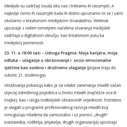
Medijski su sadržaji svuda oko nas i trebamo ih razumjeti. A
najbolje ćemo ih razumjeti kada ih dobro upoznamo te se i sami
okušamo u kreativnom medijskom stvaralaštvu. Webinar
upoznaje s nekim temeljnim načelima stvaranja medijskih
sadržaja u digitalnom okružju, kao kreativnom putu ka
medijskoj pismenosti.
23. 11. u 18:00 sati – Udruga Pragma: Moja karijera, moja
odluka – ulaganje u obrazovanje i socio-emocionalne
vještine kao osobno i društveno ulaganje
(prijave traju do
subote 21. studenoga)
Istraživanja pokazuju kako je za odabir zanimanja mladih važan
utjecaj određenog pojedinca u životu mladih (najčešće oca ili
majke), kao i uloga roditeljskih obrazovnih vrijednosti. Potrebno
je ulagati u programe profesionalnog razvoja mladih koji
omogućuju mladima da samostalno i uz pomoć „drugih“
(nastavnika, roditelja, prijatelja, drugih organizacija) upoznaju