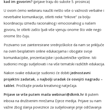
kad im govorim?
(prijave traju do subote 5. prosinca)
U ovom ćemo webinaru naučiti nešto više o važnosti verbalne i
neverbalne komunikacije, otkriti neke “trikove” za bolju
koordinaciju između racionalnog i emocionalnog u našem
govoru, te otkriti zašto ljudi više vjeruju onome što vide nego
onome što čuju.
Pozivamo sve zainteresirane srednjoškolce da nam se priključe
na ovim besplatnim online edukacijama i obogate svoje
komunikacijske, prezentacijske i poduzetničke vještine. Isti
sudionici mogu sudjelovati i na više tematski različitih edukacija.
Nakon svake edukacije sudionici će dobiti
jednostavni
projektni zadatak
, a
najbolji uradak će osvojiti nagradu –
tablet
. Pročitajte
pravila kreativnog natječaja
.
Prijave se vrše putem maila webinari@dkmk.hr
ili putem
inboxa na društvenim mrežama Djece medija. Prijave su nam
važne zbog slanja poveznice za sudjelovanje prije održavanja