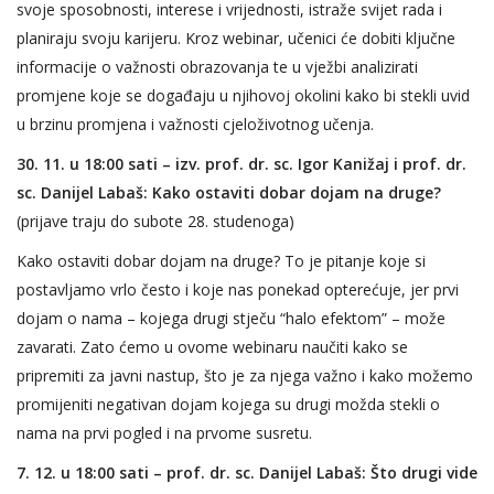
svoje sposobnosti, interese i vrijednosti, istraže svijet rada i
planiraju svoju karijeru. Kroz webinar, učenici će dobiti ključne
informacije o važnosti obrazovanja te u vježbi analizirati
promjene koje se događaju u njihovoj okolini kako bi stekli uvid
u brzinu promjena i važnosti cjeloživotnog učenja.
30. 11. u 18:00 sati – izv. prof. dr. sc. Igor Kanižaj i prof. dr.
sc. Danijel Labaš: Kako ostaviti dobar dojam na druge?
(prijave traju do subote 28. studenoga)
Kako ostaviti dobar dojam na druge? To je pitanje koje si
postavljamo vrlo često i koje nas ponekad opterećuje, jer prvi
dojam o nama – kojega drugi stječu “halo efektom” – može
zavarati. Zato ćemo u ovome webinaru naučiti kako se
pripremiti za javni nastup, što je za njega važno i kako možemo
promijeniti negativan dojam kojega su drugi možda stekli o
nama na prvi pogled i na prvome susretu.
7. 12. u 18:00 sati – prof. dr. sc. Danijel Labaš: Što drugi vide