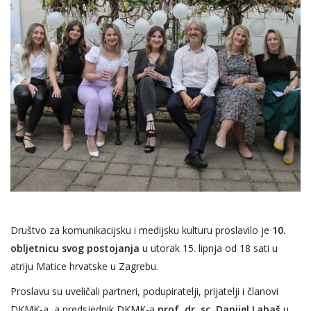
Društvo za komunikacijsku i medijsku kulturu proslavilo je
10.
obljetnicu svog postojanja
u utorak 15. lipnja od 18 sati u
atriju Matice hrvatske u Zagrebu.
Proslavu su uveličali partneri, podupiratelji, prijatelji i članovi
DKMK-a, a p
redsjednik DKMK-a
prof. dr. sc. Danijel Labaš
u