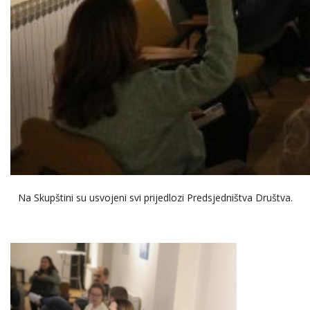
Na Skupštini su usvojeni svi prijedlozi Predsjedništva Društva.