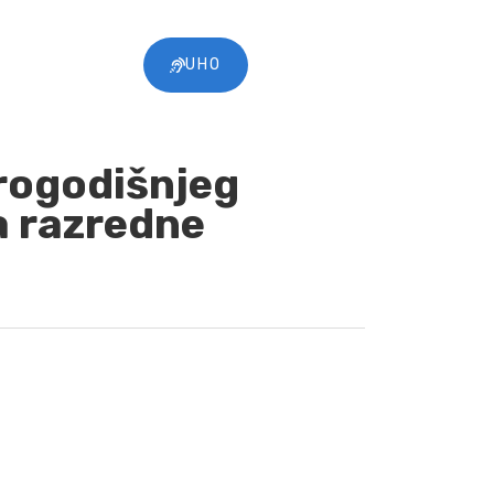
UHO
trogodišnjeg
a razredne