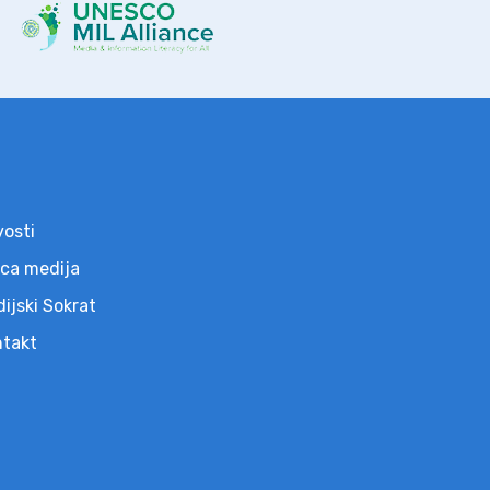
osti
ca medija
ijski Sokrat
ntakt