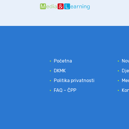
Početna
Nov
DKMK
Dje
Politika privatnosti
Med
FAQ – ČPP
Ko