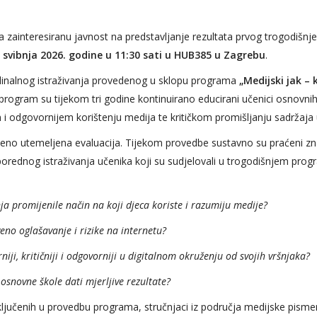
va zainteresiranu javnost na predstavljanje rezultata prvog trogodiš
. svibnja 2026. godine u 11:30 sati u HUB385 u Zagrebu
.
tudinalnog istraživanja provedenog u sklopu programa
„Medijski jak –
 program su tijekom tri godine kontinuirano educirani učenici osnovnih 
i odgovornijem korištenju medija te kritičkom promišljanju sadržaja 
no utemeljena evaluacija. Tijekom provedbe sustavno su praćeni zna
sporednog istraživanja učenika koji su sudjelovali u trogodišnjem prog
ja promijenile način na koji djeca koriste i razumiju medije?
eno oglašavanje i rizike na internetu?
niji, kritičniji i odgovorniji u digitalnom okruženju od svojih vršnjaka?
snovne škole dati mjerljive rezultate?
ljučenih u provedbu programa, stručnjaci iz područja medijske pismenos