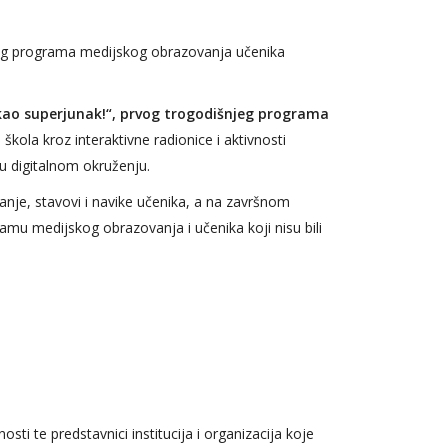
njeg programa medijskog obrazovanja učenika
 kao superjunak!“, prvog trogodišnjeg programa
škola kroz interaktivne radionice i aktivnosti
u digitalnom okruženju.
nje, stavovi i navike učenika, a na završnom
ramu medijskog obrazovanja i učenika koji nisu bili
ti te predstavnici institucija i organizacija koje