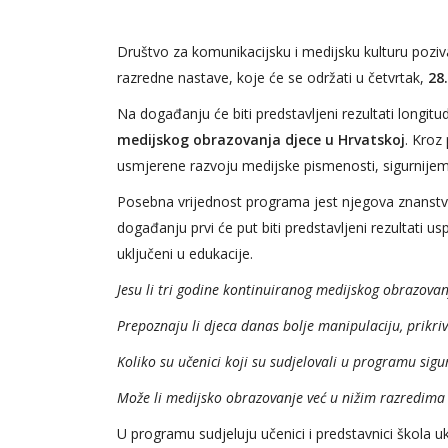
Društvo za komunikacijsku i medijsku kulturu pozi
razredne nastave, koje će se održati u četvrtak,
28
Na događanju će biti predstavljeni rezultati longi
medijskog obrazovanja djece u Hrvatskoj
. Kroz
usmjerene razvoju medijske pismenosti, sigurnijem 
Posebna vrijednost programa jest njegova znanstve
događanju prvi će put biti predstavljeni rezultati u
uključeni u edukacije.
Jesu li tri godine kontinuiranog medijskog obrazovan
Prepoznaju li djeca danas bolje manipulaciju, prikriv
Koliko su učenici koji su sudjelovali u programu sigur
Može li medijsko obrazovanje već u nižim razredima o
U programu sudjeluju učenici i predstavnici škola uk