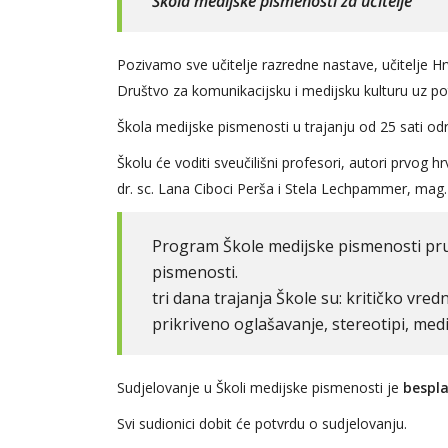
Škola medijske pismenosti za učitelje
Pozivamo sve učitelje razredne nastave, učitelje Hrv
Društvo za komunikacijsku i medijsku kulturu uz po
Škola medijske pismenosti u trajanju od 25 sati od
Školu će voditi sveučilišni profesori, autori prvog h
dr. sc. Lana Ciboci Perša i Stela Lechpammer, mag.
Program Škole medijske pismenosti pruž
pismenosti. T
tri dana trajanja Škole su: kritičko vre
prikriveno oglašavanje, stereotipi, med
Sudjelovanje u Školi medijske pismenosti je
bespl
Svi sudionici dobit će potvrdu o sudjelovanju.