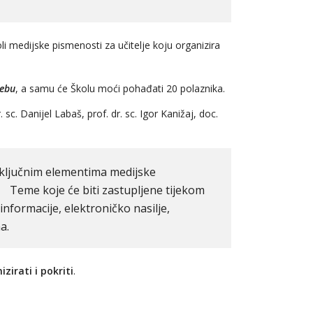
li medijske pismenosti za učitelje koju organizira
rebu
, a samu će Školu moći pohađati 20 polaznika.
sc. Danijel Labaš, prof. dr. sc. Igor Kanižaj, doc.
i ključnim elementima medijske
pljene tijekom
informacije, elektroničko nasilje,
a.
zirati i pokriti
.