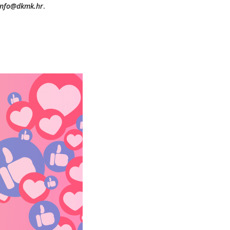
info@dkmk.hr
.