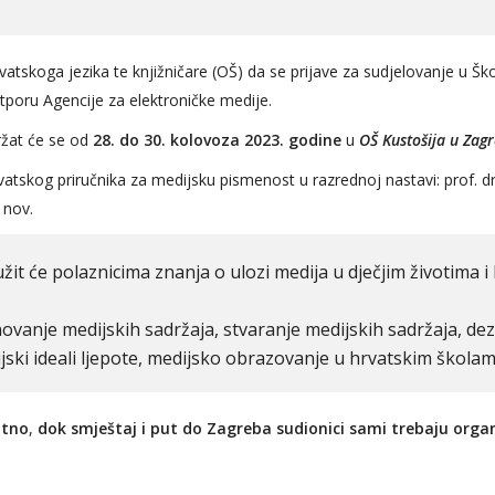
atskoga jezika te knjižničare (OŠ) da se prijave za sudjelovanje u Ško
tporu Agencije za elektroničke medije.
ržat će se od
28. do 30. kolovoza 2023. godine
u
OŠ Kustošija u Zag
rvatskog priručnika za medijsku pismenost u razrednoj nastavi: prof. dr. 
 nov.
it će polaznicima znanja o ulozi medija u dječjim životima 
eme koje će biti zastu
dnovanje medijskih sadržaja, stvaranje medijskih sadržaja, dez
ijski ideali ljepote, medijsko obrazovanje u hrvatskim školam
atno
,
dok smještaj i put do Zagreba sudionici sami trebaju organi