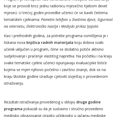
koje se provodi kroz jednu radionicu mjesečno tijekom devet
mjeseci. U trećoj godini provedbe učenici će se baviti četirima
tematskim cjelinama:
Pametni telefoni u životima djece
,
Sigurnost
na internetu
,
Elektroničko nasilje
i
Medijski prikaz ljepote
.
Kao i prethodnih godina, za potrebe programa osmišljena je i
tiskana nova
knjižica radnih materijala
koju dobiva svaki
učenik uključen u program, čime se dodatno potiče aktivno
sudjelovanje i praćenje vlastitog napretka. Na početku i na kraju
svake tematske cjeline učenici ispunjavaju evaluacijske listiće
kojima se mjeri njihovo početno i završno znanje, dok se na
kraju školske godine izrađuje cjeloviti izvještaj o provedenom
istraživanju.
Rezultati istraživanja provedenog u sklopu
druge godine
programa
pokazali su da je sustavno i stručno provedeno
medijsko obrazovanje izrazito učinkovito u jačanju medijske