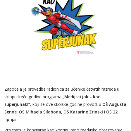
Započela je provedba radionica za učenike četvrtih razreda u
sklopu treće godine programa
„Medijski jak – kao
superjunak!“
, koji se ove školske godine provodi u
OŠ Augusta
Šenoe
,
OŠ Mihaela Šiloboda
,
OŠ Katarine Zrinski
i
OŠ 22.
lipnja
.
Program je koncipiran kao kontinuirano medijsko obrazovanje