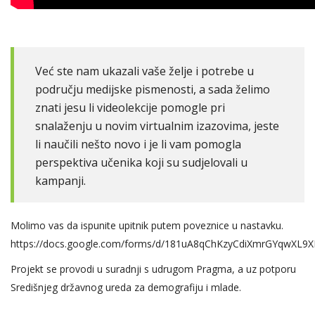
Već ste nam ukazali vaše želje i potrebe u
području medijske pismenosti, a sada želimo
znati jesu li videolekcije pomogle pri
snalaženju u novim virtualnim izazovima, jeste
li naučili nešto novo i je li vam pomogla
perspektiva učenika koji su sudjelovali u
kampanji.
Molimo vas da ispunite upitnik putem poveznice u nastavku.
https://docs.google.com/forms/d/181uA8qChKzyCdiXmrGYqwXL9
Projekt se provodi u suradnji s udrugom Pragma, a uz potporu
Središnjeg državnog ureda za demografiju i mlade.