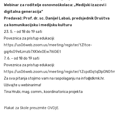
Webinar za roditelje osnovnoškolaca: „Medijski izazovi i
digitalna generacija“
Predavač: Prof. dr. sc. Danijel Labaš, predsjednik Društva
za komunikacijsku i medijsku kulturu
23. 5. – od 18 do 19 sati
Poveznica za pristup edukaciji:
https://us06web.zoom.us/meeting/register/tZItce-
gqj4sG9eILimzb7XKWxOEw7I6OiEt
7. 6. – od 18 do 19 sati
Poveznica za pristup edukaciji:
https://us06web.zoom.us/meeting/register/tZcpdOqtqDIpGNO
Za sva pitanja stojimo vam na raspolaganju na info@dkmk.hr.
Uživajte u webinarima!
Tina Hrubi, mag. comm., koordinatorica projekta
Plakat za škole preuzmite
OVDJE
.