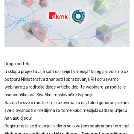
Dragi roditelji,
u sklopu projekta „I ja sam dio svijeta medija“ kojeg provodimo uz
potporu Ministarstva znanosti i obrazovanja RH održavamo
webinare za roditelje djece vrtićke dobi te webinare za roditelje
osnovnoškolaca Sisačko-moslavačke županije.
Saznajte sve o medijskim izazovima za digitalnu generaciju, kao i
sve o ovisnosti o medijima i o tome kako medijski sadržaji utječu
na vašu djecu!
Registrirajte se što prije i vidimo se u vašem odabranom terminu!
Webinar za roditelje vrtićke djece:
„Ovisnost o medijima i