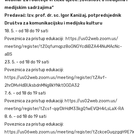
medijskim sadržajima“
Predavač: Izv. prof. dr. sc. Igor Kanižaj, potpredsjednik
Društva za komunikacijsku i medijsku kulturu
18. 5. – od 18 do 19 sati
Poveznica za pristup edukaciji:
https://us02web.zoom.us/
meeting/register/
tZ0qfumqpz8oGNGYcdIiBZA44NuMAc
Nc-
aBS
23. 5. – od 18 do 19 sati
Poveznica za pristup edukaciji:
https://us02web.zoom.us/meeting/register/tZAvf-
2hrDMvHdBUksbdnMNg8kYNktOGDA32
7. 6. – od 18 do 19 sati
Poveznica za pristup edukaciji:
https://us02web.zoom.us/
meeting/register/tZcsf-
qqrDIrHdM33kgQ1wEVQH4rLsLaX-RA
8. 6. – od 18 do 19 sati
Poveznica za pristup edukaciji:
https://us06web.zoom.us/meeting/register/tZckceGuqzgqH