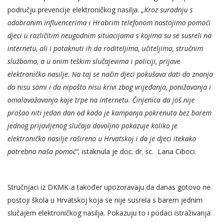
području prevencije elektroničkog nasilja.
„Kroz suradnju s
odabranim influencerima i Hrabrim telefonom nastojimo pomoći
djeci u različitim neugodnim situacijama s kojima su se susreli na
internetu, ali i potaknuti ih da roditeljima, učiteljima, stručnim
službama, a u onim teškim slučajevima i policiji, prijave
elektroničko nasilje. Na taj se način djeci pokušava dati do znanja
da nisu sami i da nipošto nisu krivi zbog vrijeđanja, ponižavanja i
omalovažavanja koje trpe na internetu. Činjenica da još nije
prošao niti jedan dan od kada je kampanja pokrenuta bez barem
jednog prijavljenog slučaja dovoljno pokazuje koliko je
elektroničko nasilje rašireno u Hrvatskoj i da je djeci itekako
potrebna naša pomoć“,
istaknula je doc. dr. sc.
Lana Ciboci.
Stručnjaci iz DKMK-a također upozoravaju da danas gotovo ne
postoji škola u Hrvatskoj koja se nije susrela s barem jednim
slučajem elektroničkog nasilja. Pokazuju to i podaci istraživanja