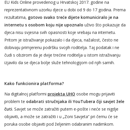
EU Kids Online provedenog u Hrvatskoj 2017. godine na
reprezentativnom uzorku djece u dobi od 9 do 17 godina. Prema
rezultatima,
gotovo svako treće dijete komuniciralo je na
internetu s osobom koju nije upoznalo
uživo što pokazuje da
djeca nisu svjesna svih opasnosti koje vrebaju na internetu.
Pritom je istraživanje pokazalo i da djeca, nažalost, često ne
dobivaju primjerenu podršku svojih roditelja. Taj podatak i ne
čudi s obzirom da je dvije trećine roditelja u istom istraživanju
izjavilo da se djeca bolje služe tehnologijom od njih samih.
Kako funkcionira platforma?
Na digitalnoj platformi
projekta UHO
osobe mogu prijaviti
problem te
odabrati stručnjaka ili YouTubera čiji savjet žele
čuti
. Savjet se može zatražiti putem e-pošte i neće se nigdje
objaviti, a može se zatražiti i u „Zoni Savjeta“ pri čemu će se
poruka osobe objaviti pod željenim odabranim nadimkom.