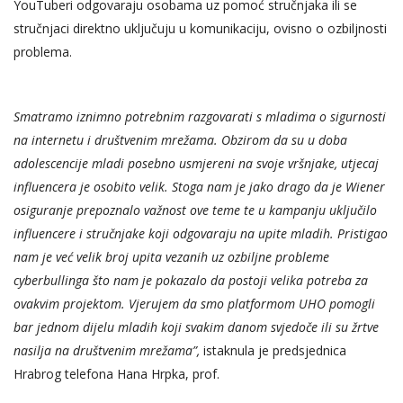
YouTuberi odgovaraju osobama uz pomoć stručnjaka ili se
stručnjaci direktno uključuju u komunikaciju, ovisno o ozbiljnosti
problema.
Smatramo iznimno potrebnim razgovarati s mladima o sigurnosti
na internetu i društvenim mrežama. Obzirom da su u doba
adolescencije mladi posebno usmjereni na svoje vršnjake, utjecaj
influencera je osobito velik. Stoga nam je jako drago da je Wiener
osiguranje prepoznalo važnost ove teme te u kampanju uključilo
influencere i stručnjake koji odgovaraju na upite mladih. Pristigao
nam je već velik broj upita vezanih uz ozbiljne probleme
cyberbullinga što nam je pokazalo da postoji velika potreba za
ovakvim projektom. Vjerujem da smo platformom UHO pomogli
bar jednom dijelu mladih koji svakim danom svjedoče ili su žrtve
nasilja na društvenim mrežama”,
istaknula je predsjednica
Hrabrog telefona Hana Hrpka, prof.