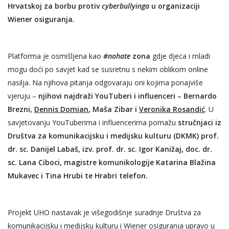
Hrvatskoj za borbu protiv
cyberbullyinga
u organizaciji
Wiener osiguranja.
Platforma je osmišljena kao
#nohate
zona
gdje djeca i mladi
mogu doći po savjet kad se susretnu s nekim oblikom online
nasilja. Na njihova pitanja odgovaraju oni kojima ponajviše
vjeruju –
njihovi najdraži YouTuberi i influenceri – Bernardo
Brezni,
Dennis Domian
, Maša Zibar i
Veronika Rosandić
. U
savjetovanju YouTuberima i influencerima pomažu
stručnjaci iz
Društva za komunikacijsku i medijsku kulturu (DKMK) prof.
dr. sc. Danijel Labaš, izv. prof. dr. sc. Igor Kanižaj, doc. dr.
sc. Lana Ciboci, magistre komunikologije Katarina Blažina
Mukavec i Tina Hrubi te Hrabri telefon.
Projekt UHO nastavak je višegodišnje suradnje Društva za
komunikacijsku i medijsku kulturu i Wiener osiguranja upravo u