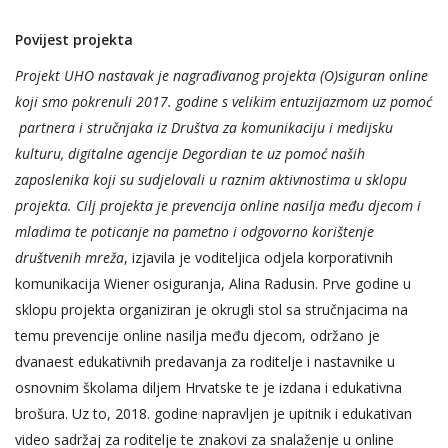
Povijest projekta
Projekt UHO nastavak je nagrađivanog projekta (O)siguran online
koji smo pokrenuli 2017. godine s velikim entuzijazmom uz pomoć
partnera i stručnjaka iz Društva za komunikaciju i medijsku
kulturu, digitalne agencije Degordian te uz pomoć naših
zaposlenika koji su sudjelovali u raznim aktivnostima u sklopu
projekta. Cilj projekta je prevencija online nasilja među djecom i
mladima te poticanje na pametno i odgovorno korištenje
društvenih mreža
, izjavila je voditeljica odjela korporativnih
komunikacija Wiener osiguranja, Alina Radusin. Prve godine u
sklopu projekta organiziran je okrugli stol sa stručnjacima na
temu prevencije online nasilja među djecom, održano je
dvanaest edukativnih predavanja za roditelje i nastavnike u
osnovnim školama diljem Hrvatske te je izdana i edukativna
brošura. Uz to, 2018. godine napravljen je upitnik i edukativan
video sadržaj za roditelje te znakovi za snalaženje u online